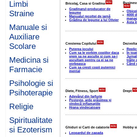
Limbi
NOU
Business
Bricolaj, Casa si Gradina
NOU
Gradinarul-producator de
Straine
Obicei
legume
4000 d
Manualul recoltei de iarnă
manag
Grădina de legume a lui Olivier
Asta 
Manuale si
Auxiliare
NOU
Cresterea Copilului
Dezvolta
Scolare
Puterea jocului
Replic
Cum sa le vorbim copiilor daca
În toa
vrem sa ne asculte si cum sa-i
Jurnal
Medicina si
ascultam pentru ca ei sa ne
trăite 
vorbeasca
Când c
Farmacie
Cum sa cresti copii puternici
mental
Psihologie si
Psihoterapie
NOU
NO
Diete, Fitness, Sport
Drept
Adevărul din farfurie
Postește, arde grăsimea și
vindecă inflamațiile
Religie
Hrana vindecatoare
Spiritualitate
NOU
si Ezoterism
Ghiduri si Carti de calatorie
Hobby si
Leopardul de zapada