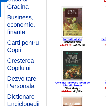
1
Gradina
Business,
economie,
finante
Tarotul Holistic
Sec
Carti pentru
Benebell Wen
140,00 lei
126,00 lei
4
Copii
Cresterea
Copilului
Dezvoltare
Cele mai faimoase jocuri de
Personala
băut din istorie
Elliot Martyn
5
50,00 lei
45,00 lei
Dictionare
Enciclopedii