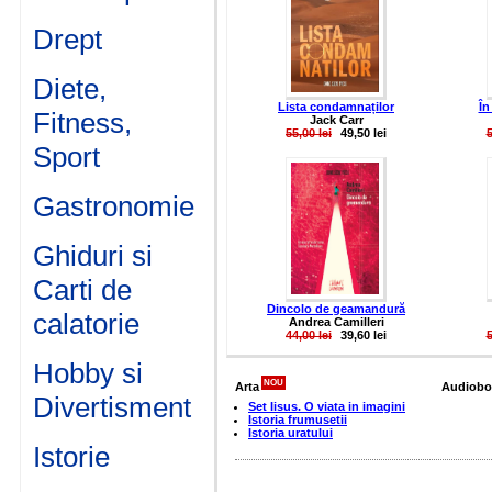
Drept
Diete,
Lista condamnaților
În
Fitness,
Jack Carr
55,00 lei
49,50 lei
5
Sport
Gastronomie
Ghiduri si
Carti de
Dincolo de geamandură
calatorie
Andrea Camilleri
44,00 lei
39,60 lei
5
Hobby si
NOU
Arta
Audiobo
Divertisment
Set Iisus. O viata in imagini
Istoria frumusetii
Istoria uratului
Istorie