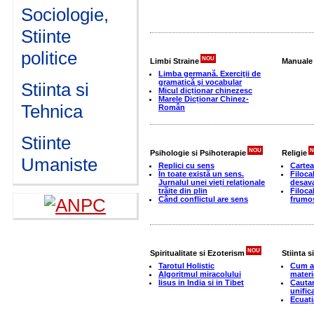
Sociologie,
Stiinte
politice
NOU
Limbi Straine
Manuale 
Limba germană. Exerciţii de
gramatică şi vocabular
Stiinta si
Micul dicționar chinezesc
Marele Dicționar Chinez-
Tehnica
Român
Stiinte
NOU
N
Psihologie si Psihoterapie
Religie
Umaniste
Replici cu sens
Cartea
În toate există un sens.
Filocal
Jurnalul unei vieți relaționale
desava
trăite din plin
Filocal
Când conflictul are sens
frumos
NOU
Spiritualitate si Ezoterism
Stiinta s
Tarotul Holistic
Cum ac
Algoritmul miracolului
materi
Iisus in India si in Tibet
Cautar
unific
Ecuația