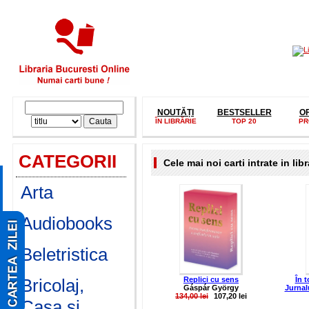
NOUTĂȚI
BESTSELLER
O
ÎN LIBRĂRIE
TOP 20
PR
CATEGORII
Cele mai noi carti intrate in libr
Arta
Audiobooks
Beletristica
Bricolaj,
Replici cu sens
În t
Gáspár György
Jurnalu
134,00 lei
107,20 lei
Casa si